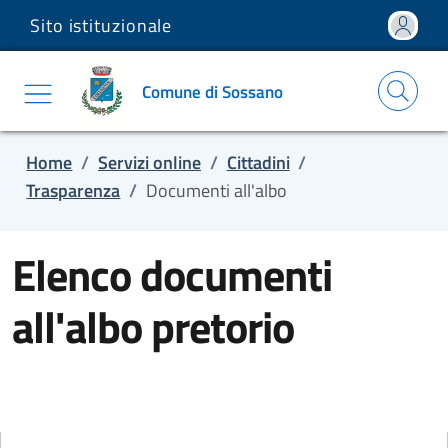
Sito istituzionale
Salta e vai al contenuto
Salta e vai al footer
Comune di Sossano
Home
/
Servizi online
/
Cittadini
/
Trasparenza
/
Documenti all'albo
Elenco documenti
all'albo pretorio