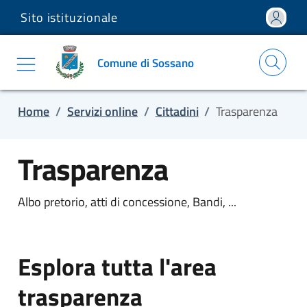
Sito istituzionale
Salta e vai al contenuto
Salta e vai al footer
Comune di Sossano
Home
/
Servizi online
/
Cittadini
/
Trasparenza
Trasparenza
Albo pretorio, atti di concessione, Bandi, ...
Esplora tutta l'area
trasparenza